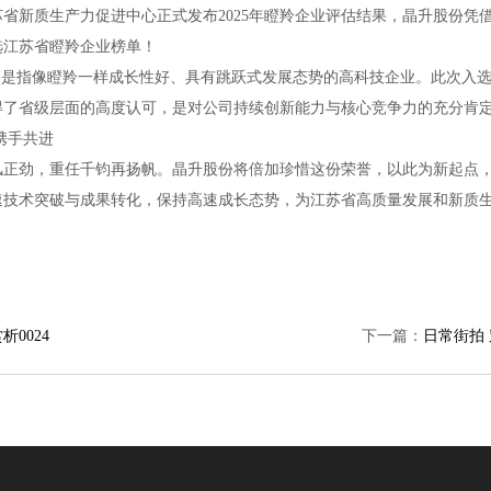
新质生产力促进中心正式发布2025年瞪羚企业评估结果，晶升股份凭
选江苏省瞪羚企业榜单！
是指像瞪羚一样成长性好、具有跳跃式发展态势的高科技企业。此次入选
得了省级层面的高度认可，是对公司持续创新能力与核心竞争力的充分肯
携手共进
劲，重任千钧再扬帆。晶升股份将倍加珍惜这份荣誉，以此为新起点，
速技术突破与成果转化，保持高速成长态势，为江苏省高质量发展和新质
析0024
下一篇：
日常街拍