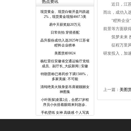
热点资讯
近日，江苏省
现货黄金、现货白银开盘均跌超
而出，成功入
2%，现货黄金现报4667.5美
"瞪羚企业"
易中天获奖励20万元
前景等方面获
日常街拍 穿搭搭配
筑梦未来 
晶升股份成功入选2025年江苏省
征程万里风正
瞪羚企业榜单
美图赏析0024
研发投入，加
杨红雷任安徽省交通运输厅党组
成员、副厅长_大皖新闻 | 安徽
特朗普称已将药价下调1500%，
多家美媒: 不可能
清纯绝美火辣身姿吊肩裙靓丽女
上一篇：
美图赏
神图集
小叶医探|凌晨2点，合肥27岁程
序员小伙捂着眼睛来到急诊..
手机壁纸 女神 高级感 个人写真