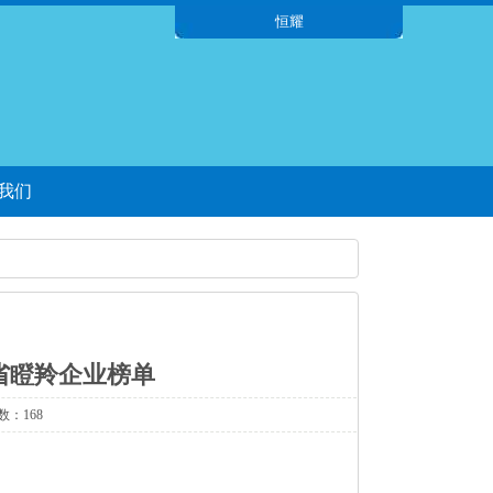
恒耀
我们
苏省瞪羚企业榜单
数：168