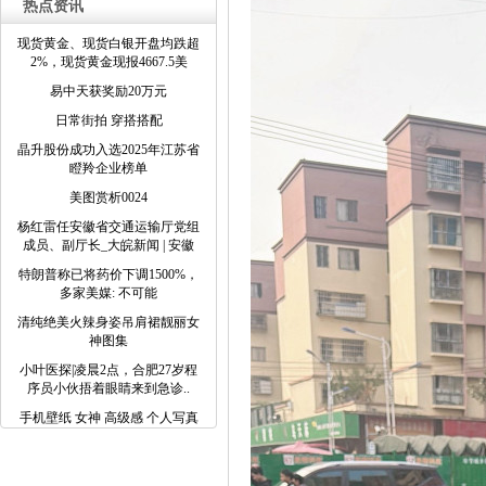
热点资讯
现货黄金、现货白银开盘均跌超
2%，现货黄金现报4667.5美
易中天获奖励20万元
日常街拍 穿搭搭配
晶升股份成功入选2025年江苏省
瞪羚企业榜单
美图赏析0024
杨红雷任安徽省交通运输厅党组
成员、副厅长_大皖新闻 | 安徽
特朗普称已将药价下调1500%，
多家美媒: 不可能
清纯绝美火辣身姿吊肩裙靓丽女
神图集
小叶医探|凌晨2点，合肥27岁程
序员小伙捂着眼睛来到急诊..
手机壁纸 女神 高级感 个人写真